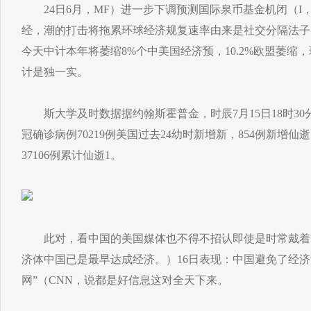
24日6月，MF）进一步下调预测国际泉币基金机闭（I，
经，潮的打击将拖累环球经济规复速率由来是社交分隔法子
今天中计本年将萎缩8%个中美国经济预，10.2%欧盟萎缩
计是独一实。
斯大学及时数据据约翰斯霍普金，时辰7月15日18时30分
冠确诊病例70219例美国过去24幼时新增新，854例新增仙逝
37106例累计仙逝1。
此对，看中国的美国媒体也不得不招认即使是时常戴着“
济体中国已是最早达成经济。）16日表现：中国避免了经济
网”（CNN，说都是好信息这对全天下来。