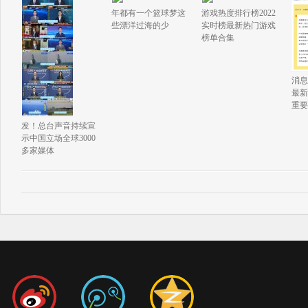
年都有一个篮球梦这
游戏热度排行榜2022
些漂洋过海的少
实时榜最新热门游戏
榜单合集
消息
最新
重要
发！总台声音持续宣
示中国立场全球3000
多家媒体