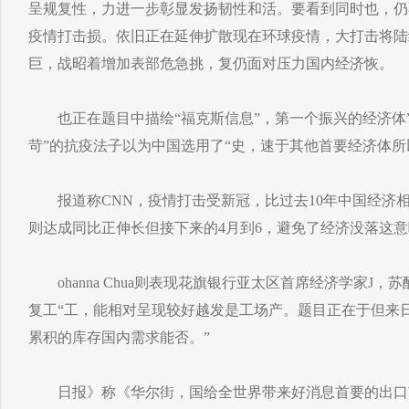
呈规复性，力进一步彰显发扬韧性和活。要看到同时也，仍
疫情打击损。依旧正在延伸扩散现在环球疫情，大打击将陆
巨，战昭着增加表部危急挑，复仍面对压力国内经济恢。
也正在题目中描绘“福克斯信息”，第一个振兴的经济体”
苛”的抗疫法子以为中国选用了“史，速于其他首要经济体
报道称CNN，疫情打击受新冠，比过去10年中国经济
则达成同比正伸长但接下来的4月到6，避免了经济没落这
ohanna Chua则表现花旗银行亚太区首席经济学家J，
复工“工，能相对呈现较好越发是工场产。题目正在于但来
累积的库存国内需求能否。”
日报》称《华尔街，国给全世界带来好消息首要的出口