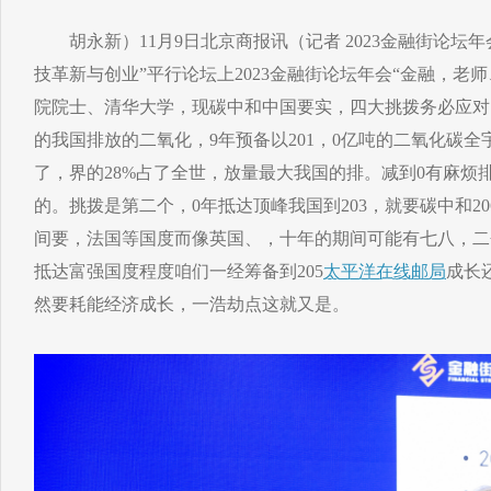
胡永新）11月9日北京商报讯（记者 2023金融街论坛
技革新与创业”平行论坛上2023金融街论坛年会“金融，老
院院士、清华大学，现碳中和中国要实，四大挑拨务必应对
的我国排放的二氧化，9年预备以201，0亿吨的二氧化碳全宇
了，界的28%占了全世，放量最大我国的排。减到0有麻烦
的。挑拨是第二个，0年抵达顶峰我国到203，就要碳中和20
间要，法国等国度而像英国、，十年的期间可能有七八，二
抵达富强国度程度咱们一经筹备到205
太平洋在线邮局
成长
然要耗能经济成长，一浩劫点这就又是。