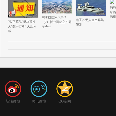
局势
球热
际重
有哪些国家大事？
电子战无人艇土耳其
“数字藏品”板块替换
（2）新中国成立70周
研发
为“数字订单” 天涯环
年今年
球
新浪微博
腾讯微博
QQ空间