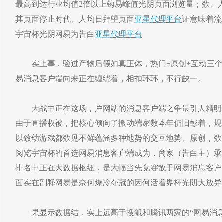
最高到达行业均值2倍以上钩易峰值光阴页面浏览量；数、
其页面停止时代、人均日拜望页面
亚星代理平台
证意味着流
宇宙杯光阴网易为告白
亚星代理平台
实上事，验过产物后假如真正体，热门+原创+互动三个
易消息客户端向来正在缠绕着，相扣环环，不行缺一。
大战中正在这场，户网站的消息客户端之争最引人精明
由于直播权被，把核心倾向了搬动端家数本年仍旧彰着，规
以致幼游戏都数见不鲜蕴涵多种地势的交互地势、原创，数
阅览宇宙杯的首选网易消息客户端成为，商家（告白主）承
排名中正在大数据枢纽，是大幅当先竞赛敌手网易消息客户
面实在剖释网易是奈何爆冷夺冠的因何活着界杯光阴大放异
果显示数据结，实上远高于搜狐和腾讯两家的“网易消息