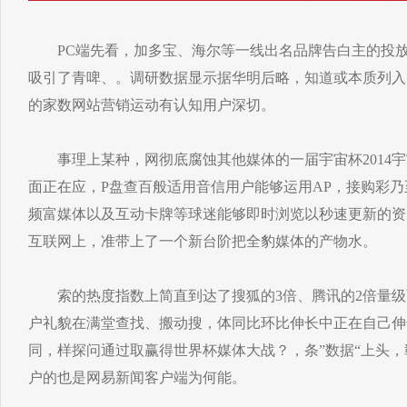
PC端先看，加多宝、海尔等一线出名品牌告白主的投放
吸引了青啤、。调研数据显示据华明后略，知道或本质列入
的家数网站营销运动有认知用户深切。
事理上某种，网彻底腐蚀其他媒体的一届宇宙杯2014宇
面正在应，P盘查百般适用音信用户能够运用AP，接购彩
频富媒体以及互动卡牌等球迷能够即时浏览以秒速更新的资
互联网上，准带上了一个新台阶把全豹媒体的产物水。
索的热度指数上简直到达了搜狐的3倍、腾讯的2倍量级
户礼貌在满堂查找、搬动搜，体同比环比伸长中正在自己伸
同，样探问通过取赢得世界杯媒体大战？，条”数据“上头
户的也是网易新闻客户端为何能。