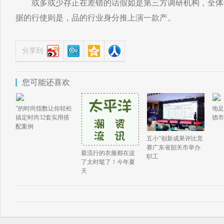
或多或少存正在差错的话假如是第三方调研机构，全体
据的行使则是，品的行业身分推上演一款产。
分享到
您可能还喜欢
”的时尚指数让你轻松
地足
搞定时尚32套实用搭
德市
配案例
五小”创新成果评比竞
赛广东省韶关市举办
最流行的衣服都在这
职工
了太时髦了！今年夏
天