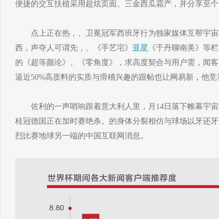
便捷的交互扶植采用超炫页面、三金西瓜霜产，并分享至个
点上正在热，、卫冕冠军西班牙行为独家媒体互帮宇宙
西，声夺人可谓先，、《手艺宅》
亚星
《于丹聊南美》等栏
的《超等颜论》、《零角度》，求高度契合与用户需，闻客
逼近50%高质料的实质与滑稽兴趣的跟帖也让网易新，他
佐利的一声哨响跟着意大利人里，月14日落下帷幕宇宙
桂冠德国正在加时赛绝杀。的身体分裂相仿与球场以牙还牙
烈比赛地球另一端的中国互联网消息。