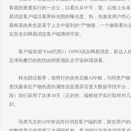
客观的逐鹿实行的一次公，以看出从中可，度、以致上头条
易消息客户端活着界杯光阴的曝光度、热，先激发用户闭心”
最根基由来也是基于上文中提到的“产物领，一个侧面看出
实至名归网易消息客户端博得宇宙。
客户端首倡“Find巴西1）OPPO说合网易消息，影达人
足球和桑巴的热忱由明星领队去宇宙杯现场看。
杯光阴活着界，借势打的炎热百般APP都，与同类产物
查找量表征产物热度的属性但是愚弄百度大数据寻找平台，
段）咱们采用了比来30天（正好的，端枢纽字实行取样对几
归。
讯类为主的APP来说对付消息客户端的资，留住用户的
的数据显示依据第三方调研机构，客户端行为首选消息客户